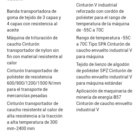
Cinturón V industrial
Banda transportadora de
reforzado con cordón de
goma de tejido de 3 capas y
poliéster para el rango de
4 capas con resistencia al
temperatura de la máquina
aceite
de -55C a 70C
Máquina de trituración de
Rango de temperatura -55C
caucho Cinturón
a 70C Tipo SPA Cinturón de
transportador de nylon sin
caucho envuelto industrial V
fin con material resistente al
para máquina
calor
Tejido de lienzo de algodón
Cinturón transportador de
de poliéster SPZ Cinturón de
poliéster de resistencia
caucho envuelto industrial V
600/900/1200/1500 N/mm
para máquina estándar
para el transporte de
Aplicación de maquinaria de
mercancías pesadas
minería de energía B57
Cinturón transportador de
Cinturón de caucho envuelto
caucho resistente al calor de
industrial V
alta resistencia a la tracción
a alta temperatura de 300
mm-2400 mm