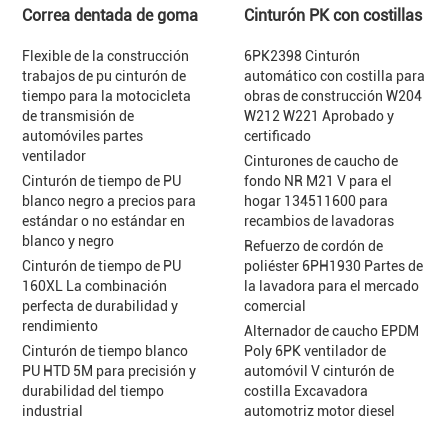
Correa dentada de goma
Cinturón PK con costillas
Flexible de la construcción
6PK2398 Cinturón
trabajos de pu cinturón de
automático con costilla para
tiempo para la motocicleta
obras de construcción W204
de transmisión de
W212 W221 Aprobado y
automóviles partes
certificado
ventilador
Cinturones de caucho de
Cinturón de tiempo de PU
fondo NR M21 V para el
blanco negro a precios para
hogar 134511600 para
estándar o no estándar en
recambios de lavadoras
blanco y negro
Refuerzo de cordón de
Cinturón de tiempo de PU
poliéster 6PH1930 Partes de
160XL La combinación
la lavadora para el mercado
perfecta de durabilidad y
comercial
rendimiento
Alternador de caucho EPDM
Cinturón de tiempo blanco
Poly 6PK ventilador de
PU HTD 5M para precisión y
automóvil V cinturón de
durabilidad del tiempo
costilla Excavadora
industrial
automotriz motor diesel