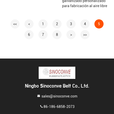
galvanizado personalizado
para fabricación al aire libre
<<
<
1
2
3
4
5
6
7
8
>
>>
Ningbo Sinoconve Belt Co., Ltd.
sales@sinoconve.com
86-186-6858-2073