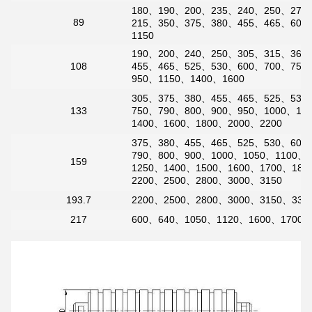
180、190、200、235、240、250、275
89
Deja un mensaje
215、350、375、380、455、465、600
1150
¡Te llamaremos pronto!
190、200、240、250、305、315、360
108
455、465、525、530、600、700、750
950、1150、1400、1600
305、375、380、455、465、525、530
133
750、790、800、900、950、1000、11
1400、1600、1800、2000、2200
375、380、455、465、525、530、600
790、800、900、1000、1050、1100、
159
1250、1400、1500、1600、1700、180
2200、2500、2800、3000、3150
193.7
2200、2500、2800、3000、3150、335
217
600、640、1050、1120、1600、1700、
PRESENTACIóN