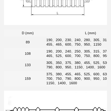
D (mm)
L (mm)
190、200、230、240、280、305、315
89
455、465、600、750、950、1150
190、200、240、250、305、315、375
108
465、525、600、700、750、800、950、
305、350、375、380、455、525、530
133
790、800、950、1150、1400、1600
375、380、455、465、525、600、630
159
700、750、790、800、900、950、105
1150、1400、1600