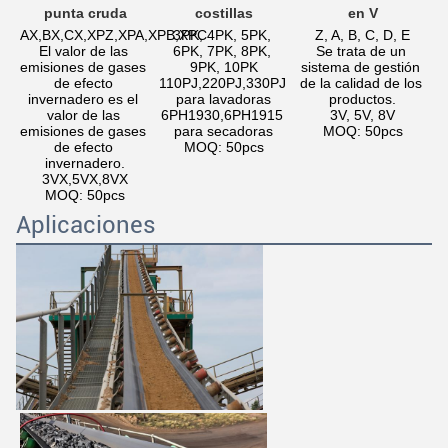
punta cruda
costillas
en V
AX,BX,CX,XPZ,XPA,XPB,XPC
3PK, 4PK, 5PK, 
Z, A, B, C, D, E
El valor de las 
6PK, 7PK, 8PK, 
Se trata de un 
emisiones de gases 
9PK, 10PK
sistema de gestión 
de efecto 
110PJ,220PJ,330PJ 
de la calidad de los 
invernadero es el 
para lavadoras
productos.
valor de las 
6PH1930,6PH1915 
3V, 5V, 8V
emisiones de gases 
para secadoras
MOQ: 50pcs
de efecto 
MOQ: 50pcs
invernadero.
3VX,5VX,8VX
MOQ: 50pcs
Aplicaciones